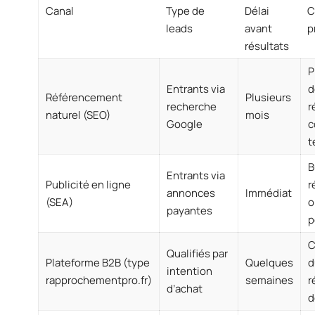
Canal
Type de
Délai
C
leads
avant
p
résultats
P
Entrants via
d
Référencement
Plusieurs
recherche
r
naturel (SEO)
mois
Google
c
t
B
Entrants via
Publicité en ligne
r
annonces
Immédiat
(SEA)
o
payantes
p
C
Qualifiés par
Plateforme B2B (type
Quelques
d
intention
rapprochementpro.fr)
semaines
r
d’achat
d