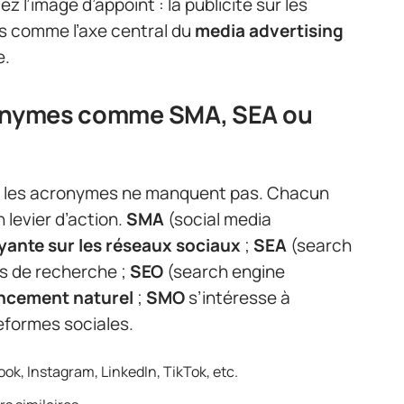
 l’image d’appoint : la publicité sur les
s comme l’axe central du
media advertising
e.
ronymes comme SMA, SEA ou
, les acronymes ne manquent pas. Chacun
 levier d’action.
SMA
(social media
ayante sur les réseaux sociaux
;
SEA
(search
rs de recherche ;
SEO
(search engine
ncement naturel
;
SMO
s’intéresse à
teformes sociales.
ok, Instagram, LinkedIn, TikTok, etc.