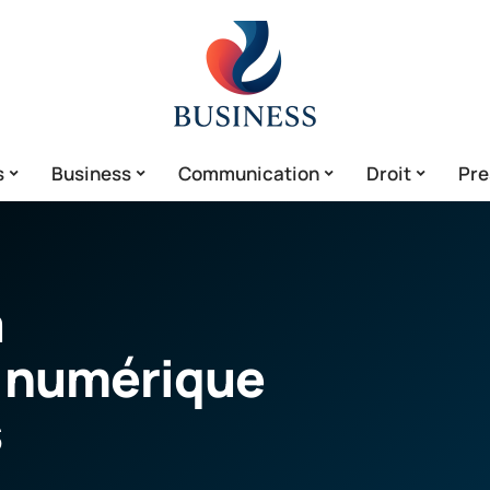
s
Business
Communication
Droit
Pre
a
n numérique
s